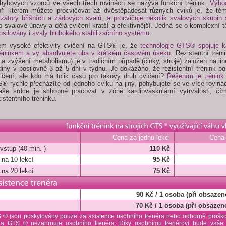
ohybových vzorců ve všech třech rovinách se nazývá funkční trénink.
Výho
i kterém můžete procvičovat až dvěstěpadesát různých cviků je, že té
lizátory břišních a zádových svalů, a procvičuje několik svalových skupin
p svalové únavy a dělá cvičení kratší a efektivnější. Jedná se o komplexní t
osilovány i svaly hlubokého stabilizačního systému
.
m vysoké efektivity cvičení na GTS® je, že
technologie GTS® spojuje ka
tréninkem a vy absolvujete oba v krátkém časovém úseku
. Rezistentní tréni
a zvýšení metabolismu) je v tradičním případě (činky, stroje) založen na l
iny v posilovně 3 až 5 dní v týdnu. Je dokázáno, že rezistentní trénink p
vičení, ale kdo má tolik času pro takový druh cvičení?
Řešením je trénin
® rychle přecházíte od jednoho cviku na jiný, pohybujete se ve více roviná
aše srdce je schopné pracovat v zóně kardiovaskulární vytrvalosti, č
zistentního tréninku.
Cena za jednu lekci
Cena
vstup (40 min. )
110 Kč
na 10 lekcí
95 Kč
na 20 lekcí
75 Kč
90 Kč / 1 osoba (při obsazeno
70 Kč / 1 osoba (při obsazeno
 ® jsou poskytovány pouze za asistence osobního trenéra nebo odborně proško
a GTS ® nezahrnuje osobního trenéra. Díky osobnímu trenérovi bude vaše 