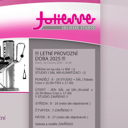
Úterý, 24.Června 2025 - 14:29
Těšíme se na vás i v létě :-))
STUDIO I SÁL MÁ KLIMATIZACI :-))
PONDĚLÍ : 8 - 19 STUDIO + SÁL (Tabata
Core v 16.30+TRX v 17.30)
ÚTERÝ : JEN SÁL od 16h..(Kruháč v
16.30+Bosu Core v 17.40)
!! STUDIO ZAVŔENO !!
STŘEDA : 8 - 19 (nebo dle objednávek )
ČTVRTEK : !! ZAVŘENO !!
PÁTEK : 8 - 17 (nebo dle objednávek )
Sobota a neděle ZAVŘENO