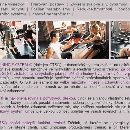
telné výsledky
Tvarování postavy
Zvýšení svalové síly, dynamiky
rozsahu pohybu
Posílení metabolismu
Redukce hmotnosti
podpo
árního systému
časová nenáročnost
AINING SYSTEM ®
(dále jen GTS®) je dynamický systém cvičení na uniká
díky své konstrukci umožňuje velmi kvalitní a efektivní funkční trénink.
Za p
a GTS® získáte stejné výsledky jako při běžném hodiny trvajícím cvičení v p
trojů, který opravdu umožňuje společné cvičení profesionálních sportovců
ačátečníky. GTS® lze zaměřit na
velké množství fitness i zdravotních cí
pevnění těla a redukce hmotnosti až po rehabilitaci kloubů a svalů a v nep
ovní výkonnosti.
S® je
nakloněná rovina s pohyblivou deskou
, cvičí se s vahou vlastního tě
ížení si každý lehce přizpůsobí nastavením sklonu pohyblivé desky. Osm stu
 potřeb a fyzické zdatnosti cvičence tak, aby zatížení svalových skupin b
dkový systém
umožňuje velkou volnost pohybu ve všech rovinách a tím i
.
S® nabízí nejlepší funkční trénink!
Trénink, při kterém se synergicky 
pin ve stejné chvíli, což umožňuje produktivnější trénink a při kter