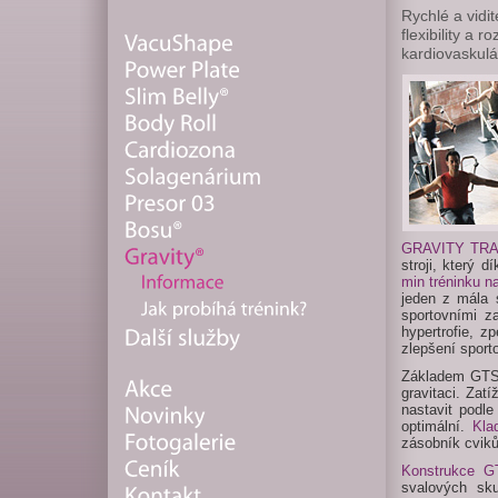
Rychlé a vidi
flexibility a 
kardiovaskul
GRAVITY TR
stroji, který 
min tréninku n
jeden z mála s
sportovními z
hypertrofie, z
zlepšení sport
Základem GT
gravitaci. Zat
nastavit podle
optimální.
Kla
zásobník cviků
Konstrukce GT
svalových sku