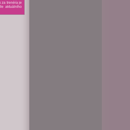
 za trenéra je
le aktuálního