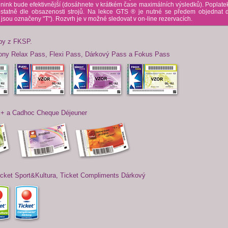
énink bude efektivnější (dosáhnete v krátkém čase maximálních výsledků). Poplatek
statně dle obsazenosti strojů. Na lekce GTS ® je nutné se předem objednat d
 jsou označeny "T"). Rozvrh je v možné sledovat v on-line rezervacích.
tby z FKSP.
ony Relax Pass, Flexi Pass, Dárkový Pass a Fokus Pass
k+ a Cadhoc Cheque Déjeuner
Ticket Sport&Kultura, Ticket Compliments Dárkový