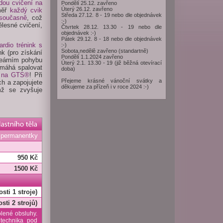
dou cvičení na
Pondělí 25.12. zavřeno
Úterý 26.12. zavřeno
měř
každý cvik
Středa 27.12. 8 - 19 nebo dle objednávek
 současně
, což
:-)
ělesné cvičení,
Čtvrtek 28.12. 13.30 - 19 nebo dle
objednávek :-)
Pátek 29.12. 8 - 18 nebo dle objednávek
rdio trénink s
:-)
Sobota,nedělě zavřeno (standartně)
nk (pro získání
Pondělí 1.1.2024 zavřeno
ineárním pohybu
Úterý 2.1. 13.30 - 19 (již běžná otevírací
omáhá spalovat
doba)
k na GTS®
! Při
Přejeme krásné vánoční svátky a
ch a zapojujete
děkujeme za přízeň i v roce 2024 :-)
ímž se zvyšuje
 permanentky
950 Kč
1500 Kč
sti 1 stroje)
sti 2 strojů)
lené obsluhy.
technika pod