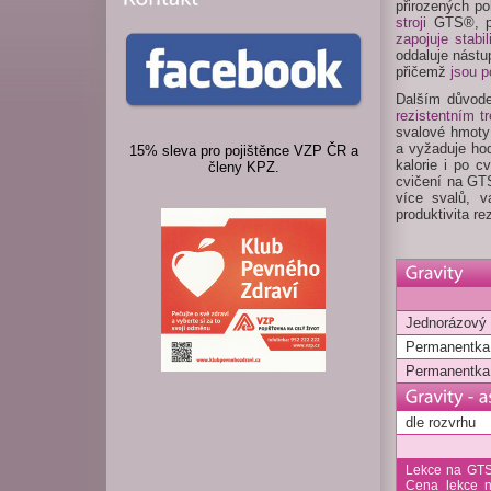
přirozených p
stroji
GTS®, př
zapojuje stabi
oddaluje nástu
přičemž
jsou p
Dalším důvode
rezistentním 
svalové hmoty 
a vyžaduje hod
15% sleva pro pojištěnce VZP ČR a
kalorie i po c
členy KPZ.
cvičení na GTS
více svalů, v
produktivita re
Jednorázový 
Permanentka 
Permanentka 
dle rozvrhu
Lekce na GTS
Cena lekce n