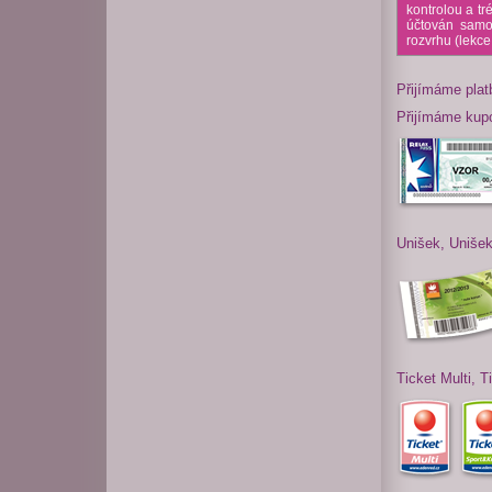
kontrolou a tr
účtován samo
rozvrhu (lekce
Přijímáme pla
Přijímáme kup
Unišek, Uniše
Ticket Multi, 