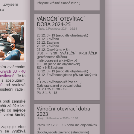
Přejeme krásné slunné léto :-)
Zvýšení
ra
Pátek, 6.Prosinece 2024 - 16:14
23.12. 8 - 19 (nebo dle objednávek)
24.12. Zavřeno
25.12. Zavřeno
26.12. Zavřeno
27.12. Otevíráme v 8h.
8.30 - 9.30 SVÁTEČNÍ KRUHÁČEK
(protáhneme tělíčko)+
malé posezení u kávičky :-)
10 - 18 (nebo dle objednávek)
tním cvičebním
SO + NE Zavřeno
ouhých 30 - 40
30.12. 8 - 19 (nebo dle objednávek)
31.12. Zavřenooo,jde se přivítat Nový rok
osilovně.
Je to
:-)
 s absolutními
1.1.25 Zavřenooo,léčíme se :-)
lů
, od svalové
Dále standartní provozní doba:
oslední řadě i
Čt. 2.1.25 13.30 - 19
Pá. 3.1. 8 - 18
la proti zemské
pňů zátěže lze
ylo co nejvíce
 velmi široký
Úterý, 19.Prosinece 2023 - 16:07
Pátek 22.12. 8 - 16 nebo dle objednávek
zapojuje více
:-)
ém se využívá
Sobota,nedělě zavřeno (standartně)